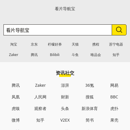
看片导航宝
淘宝
京东
柠檬好券
天猫
携程
苏宁电器
Zaker
腾讯
Bilibili
斗鱼
唯品会
知乎
资讯社交
腾讯
Zaker
澎湃
36氪
网易
凤凰
人民网
财新
搜狐
BBC
虎嗅
观察者
头条
新浪体育
虎扑
微博
知乎
V2EX
简书
果壳