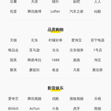
豆瓣
天涯
猫扑
贴吧
人人
煎蛋
腾讯微博
Lofter
汽车之家
站酷
品质购物
天猫
京东
柠檬好券
爱淘宝
苏宁电器
唯品会
亚马逊
当当
京东领券
1号店
国美
网易考拉
1688
惠惠
淘宝
聚美
蘑菇街
卷皮
凡客
聚划算
影音娱乐
爱奇艺
腾讯视频
优酷
搜狐视频
乐视
Bilibili
AcFun
斗鱼
虎牙
熊猫